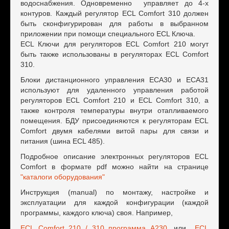
водоснабжения. Одновременно управляет до 4-х
контуров. Каждый регулятор ECL Comfort 310 должен
быть сконфигурирован для работы в выбранном
приложении при помощи специального ECL Ключа.
ECL Ключи для регуляторов ECL Comfort 210 могут
быть также использованы в регуляторах ECL Comfort
310.
Блоки дистанционного управления ECA30 и ECA31
используют для удаленного управления работой
регуляторов ECL Comfort 210 и ECL Comfort 310, а
также контроля температуры внутри отапливаемого
помещения. БДУ присоединяются к регуляторам ECL
Comfort двумя кабелями витой пары для связи и
питания (шина ECL 485).
Подробное описание электронных регуляторов ECL
Comfort в формате pdf можно найти на странице
"каталоги оборудования"
Инструкция (manual) по монтажу, настройке и
эксплуатации для каждой конфигурации (каждой
программы, каждого ключа) своя. Например,
ECL Comfort 210 / 310 программа А230
, или
ECL