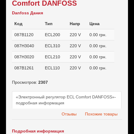
Comfort DANFOSS
Danfoss Дания
Код
Тип
Напр
Цена
087B1120
ECL200
220 V
0.00 грн.
087H3040
ECL310
220 V
0.00 грн.
087H3020
ECL210
220 V
0.00 грн.
087B1261
ECL110
220 V
0.00 грн.
Просмотров:
2307
«Электронный регулятор ECL Comfort DANFOSS»-
подробная информация
Отзывы
Похожие товары
Подробная информация