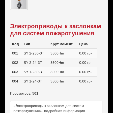
Балансировочные клапаны
Промышленная автоматика
Насосы
Электроприводы к заслонкам
для систем пожаротушения
Приборы контроля и учёта
Тепловая автоматика
Код
Тип
Крут.момент
Цена
001
SY 2-230-3T
3500Hm
0.00 грн.
002
SY 2-24-3T
3500Hm
0.00 грн.
003
SY 1-230-3T
3500Hm
0.00 грн.
004
SY 1-24-3T
3500Hm
0.00 грн.
Просмотров:
501
«Электроприводы к заслонкам для систем
пожаротушения»- подробная информация